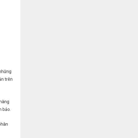
 những
ận trên
 hàng
m bảo.
 phân