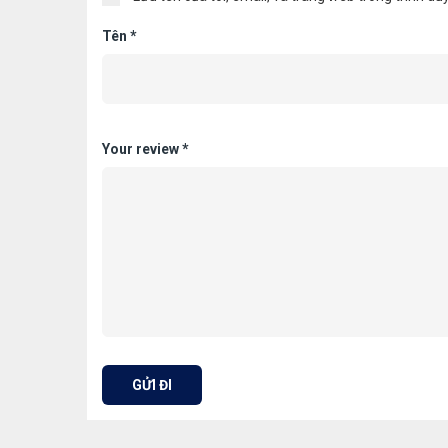
Tên
*
Your review
*