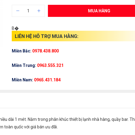
MUA HÀNG
B�
LIÊN HỆ HỖ TRỢ MUA HÀNG:
Miền Bắc:
0978.438.800
Miền Trung:
0963.555.321
Miền Nam:
0965.431.184
u dài 1 mét. Nằm trong phân khúc thiết bị lạnh nhà hàng, quầy bar. Thi
n toàn quốc với giá bán ưu đãi.