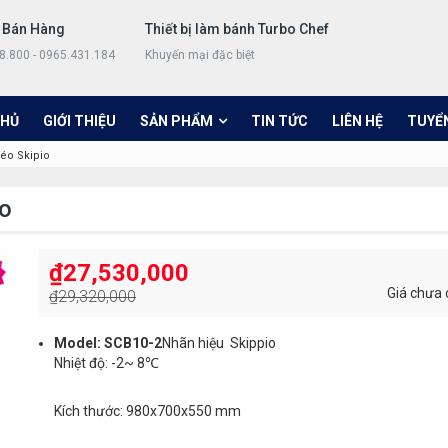
 Bán Hàng
Thiết bị làm bánh Turbo Chef
8.800 - 0965.431.184
Khuyến mại đặc biệt
CHỦ
GIỚI THIỆU
SẢN PHẨM
TIN TỨC
LIÊN HỆ
TUYỂ
kéo Skipio
io
₫
27,530,000
Giá chưa
₫
29,320,000
Model: SCB10-2
Nhãn hiệu Skippio
Nhiệt độ: -2~ 8℃
Kích thước: 980x700x550 mm