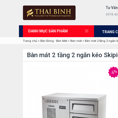
Tư Vấn
0978.43
DANH MỤC SẢN PHẨM
TRANG 
Trang chủ
>
Bàn Đông - Bàn Mát
>
Bàn mát
>
Bàn mát 2 tầng 2 ngăn 
Bàn mát 2 tầng 2 ngăn kéo Skip
-6%