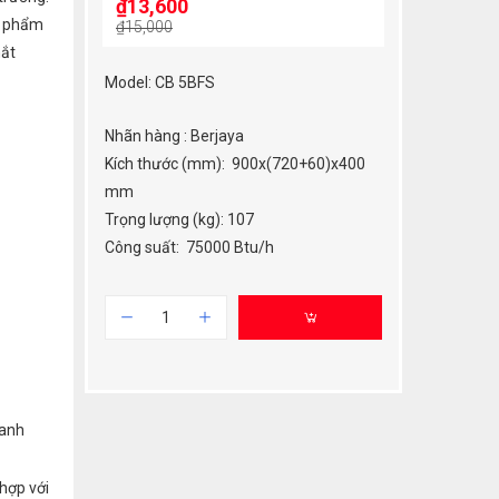
₫
13,600
n phẩm
₫
15,000
mắt
Model: CB 5BFS
Nhãn hàng : Berjaya
Kích thước (mm): 900x(720+60)x400
mm
Trọng lượng (kg): 107
Công suất: 75000 Btu/h
ranh
 hợp với