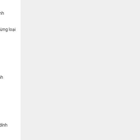
ảnh
ừng loại
nh
dính