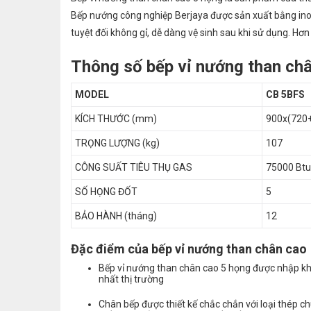
Bếp nướng công nghiệp Berjaya được sản xuất bằng ino
tuyệt đối không gỉ, dễ dàng vệ sinh sau khi sử dụng. H
Thông số bếp vỉ nướng than ch
MODEL
CB 5BFS
KÍCH THƯỚC (mm)
900x(720
TRỌNG LƯỢNG (kg)
107
CÔNG SUẤT TIÊU THỤ GAS
75000 Btu
SỐ HỌNG ĐỐT
5
BẢO HÀNH (tháng)
12
Đặc điểm của bếp vỉ nướng than chân cao
Bếp vỉ nướng than chân cao 5 họng được nhập kh
nhất thị trường
Chân bếp được thiết kế chắc chắn với loại thép c