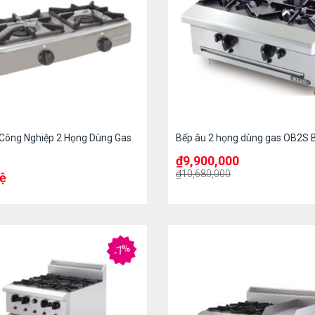
Công Nghiệp 2 Họng Dùng Gas
Bếp âu 2 họng dùng gas OB2S 
₫
9,900,000
₫
10,680,000
hệ
-7%