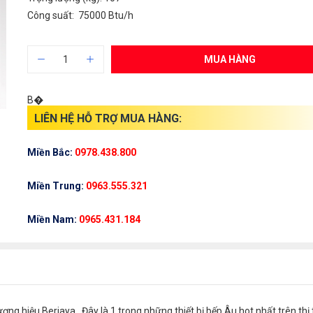
Công suất: 75000 Btu/h
MUA HÀNG
B�
LIÊN HỆ HỖ TRỢ MUA HÀNG:
Miền Bắc:
0978.438.800
Miền Trung:
0963.555.321
Miền Nam:
0965.431.184
g hiệu Berjaya . Đây là 1 trong những thiết bị bếp Âu hot nhất trên thị