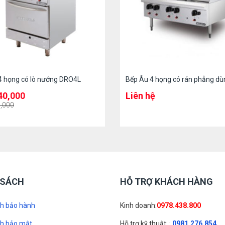
4 họng có lò nướng DRO4L
Bếp Âu 4 họng có rán phẳng dù
40,000
Liên hệ
,000
 SÁCH
HỖ TRỢ KHÁCH HÀNG
ch bảo hành
Kinh doanh:
0978.438.800
ch bảo mật
Hỗ trợ kỹ thuật: :
0981.276.854