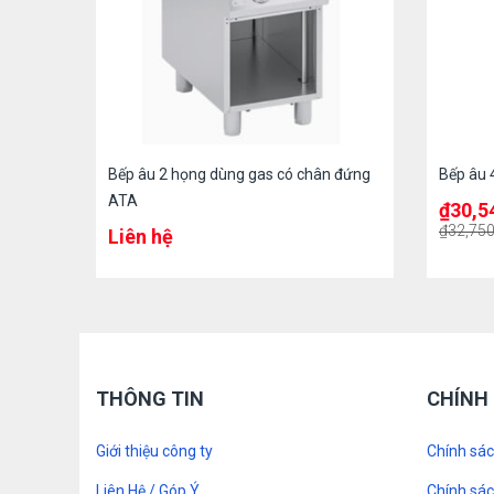
Bếp âu 2 họng dùng gas có chân đứng
Bếp âu 
ATA
₫
30,5
₫
32,750
Liên hệ
THÔNG TIN
CHÍNH
Giới thiệu công ty
Chính sá
Liên Hệ / Góp Ý
Chính sá