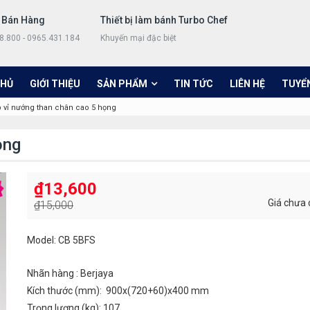
 Bán Hàng
Thiết bị làm bánh Turbo Chef
8.800 - 0965.431.184
Khuyến mại đặc biệt
CHỦ
GIỚI THIỆU
SẢN PHẨM
TIN TỨC
LIÊN HỆ
TUYỂ
 vỉ nướng than chân cao 5 họng
ọng
₫
13,600
Giá chưa
₫
15,000
Model: CB 5BFS
Nhãn hàng : Berjaya
Kích thước (mm): 900x(720+60)x400 mm
Trọng lượng (kg): 107