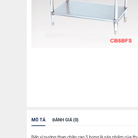
MÔ TẢ
ĐÁNH GIÁ (0)
Bếp vỉ nướng than chân cao 5 họng là sản phẩm của thươn