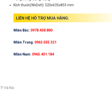
Kích thước(WxDxH): 520x635x855 mm
LIÊN HỆ HỖ TRỢ MUA HÀNG:
Miền Bắc:
0978.438.800
Miền Trung:
0963.555.321
Miền Nam:
0965.431.184
P. Hà Nội