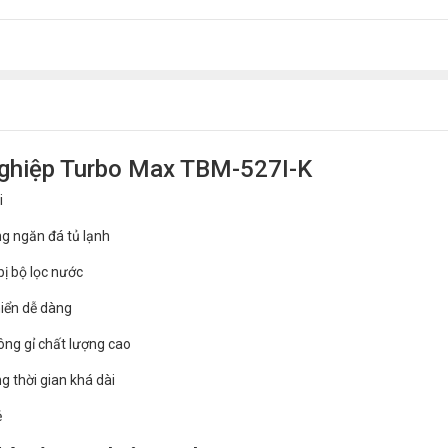
nghiệp Turbo Max TBM-527I-K
i
g ngăn đá tủ lạnh
bị bộ lọc nước
hiển dễ dàng
ông gỉ chất lượng cao
g thời gian khá dài
ẻ