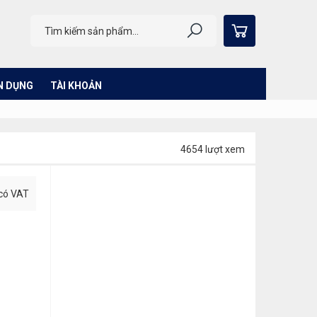
N DỤNG
TÀI KHOẢN
4654 lượt xem
 có VAT