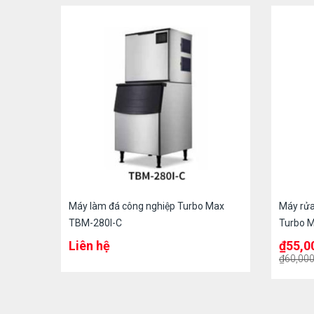
Máy làm đá công nghiệp Turbo Max
Máy rửa
TBM-280I-C
Turbo 
Liên hệ
₫
55,0
₫
60,000