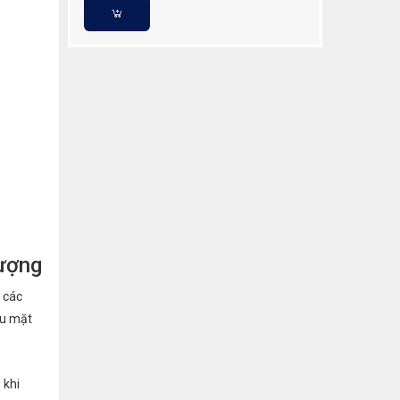
lượng
 các
ều mặt
 khi