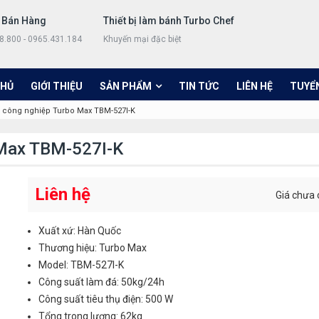
 Bán Hàng
Thiết bị làm bánh Turbo Chef
8.800 - 0965.431.184
Khuyến mại đặc biệt
CHỦ
GIỚI THIỆU
SẢN PHẨM
TIN TỨC
LIÊN HỆ
TUYỂ
 công nghiệp Turbo Max TBM-527I-K
 Max TBM-527I-K
Liên hệ
Giá chưa
Xuất xứ: Hàn Quốc
Thương hiệu: Turbo Max
Model: TBM-527I-K
Công suất làm đá: 50kg/24h
Công suất tiêu thụ điện: 500 W
Tổng trong lượng: 62kg