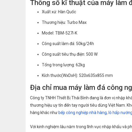
Thông số kĩ thuật của máy làm
Xuất xứ: Hàn Quốc
Thương hiệu: Turbo Max
Model: TBM-527I-K
Công suất làm đá: 50kg/24h
Công suất tiêu thụ điện: 500 W
Tổng trong lượng: 62kg
Kích thước(WxDxH): 520x635x855 mm
Địa chỉ mua máy làm đá công ng
Công ty TNHH Thiết Bị Thái Bình đang là đơn vị nhập k
thương hiệu uy tín đến tay người tiêu dùng Việt Nam. K
hàng khác như
bếp công nghiệp nhà hàng
,
lò hấp nướn
Với kinh nghiệm lâu năm trong lĩnh vực nhập khẩu và ph