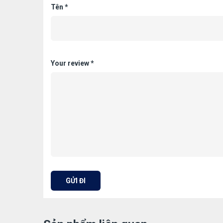
Tên
*
Your review
*