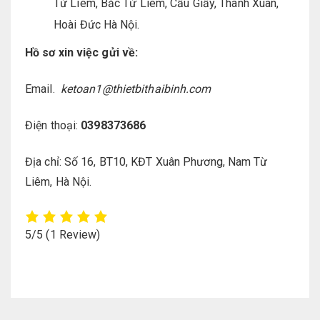
Từ Liêm, Bắc Từ Liêm, Cầu Giấy, Thanh Xuân,
Hoài Đức Hà Nội.
Hồ sơ xin việc gửi về:
Email.
ketoan1@thietbithaibinh.com
Điện thoại:
0398373686
Địa chỉ: Số 16, BT10, KĐT Xuân Phương, Nam Từ
Liêm, Hà Nội.
5/5
(1 Review)