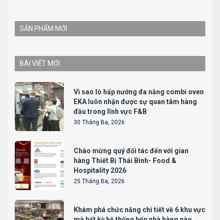
SẢN PHẨM MỚI
BÀI VIẾT MỚI
Vì sao lò hấp nướng đa năng combi oven
EKA luôn nhận được sự quan tâm hàng
đầu trong lĩnh vực F&B
30 Tháng Ba, 2026
Chào mừng quý đối tác đến với gian
hàng Thiết Bị Thái Bình- Food &
Hospitality 2026
25 Tháng Ba, 2026
Khám phá chức năng chi tiết về 6 khu vực
mà bất kỳ hệ thống bếp nhà hàng nào