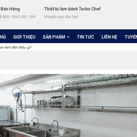
 Bán Hàng
Thiết bị làm bánh Turbo Chef
8.800 - 0965.431.184
Khuyến mại đặc biệt
CHỦ
GIỚI THIỆU
SẢN PHẨM
TIN TỨC
LIÊN HỆ
TUYỂ
n tâm đến điều gì?