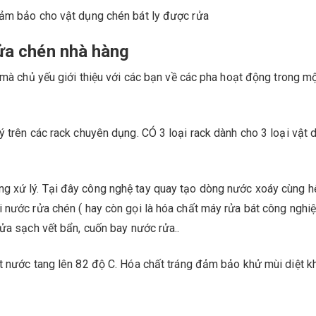
đảm bảo cho vật dụng chén bát ly được rửa
ửa chén nhà hàng
 mà chủ yếu giới thiệu với các bạn về các pha hoạt động trong m
ý trên các rack chuyên dụng. CÓ 3 loại rack dành cho 3 loại vật 
g xứ lý. Tại đây công nghệ tay quay tạo dòng nước xoáy cùng h
 nước rửa chén ( hay còn gọi là hóa chất máy rửa bát công nghiệ
rửa sạch vết bẩn, cuốn bay nước rửa..
ệt nước tang lên 82 độ C. Hóa chất tráng đảm bảo khử mùi diệt k