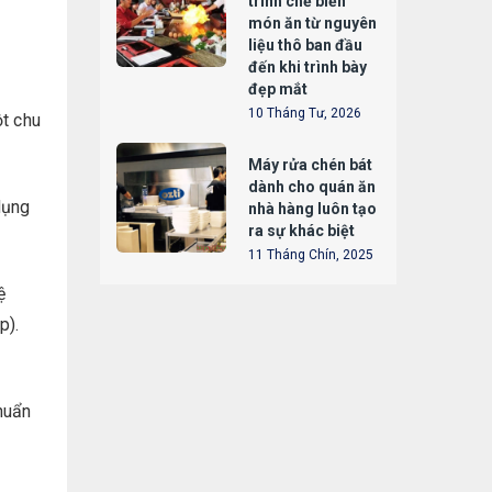
trình chế biến
món ăn từ nguyên
liệu thô ban đầu
đến khi trình bày
đẹp mắt
10 Tháng Tư, 2026
ột chu
Máy rửa chén bát
dành cho quán ăn
dụng
nhà hàng luôn tạo
ra sự khác biệt
11 Tháng Chín, 2025
ệ
p).
huẩn