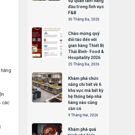
sự quan tâm hàng
đầu trong lĩnh vực
F&B
30 Tháng Ba, 2026
Chào mừng quý
đối tác đến với
gian hàng Thiết Bị
Thái Bình- Food &
Hospitality 2026
25 Tháng Ba, 2026
à hàng
Khám phá chức
năng chi tiết về 6
khu vực mà bất kỳ
ện
hệ thống bếp nhà
% các
hàng nào cũng
cần có
9 Tháng Hai, 2026
g
Khám phá quá