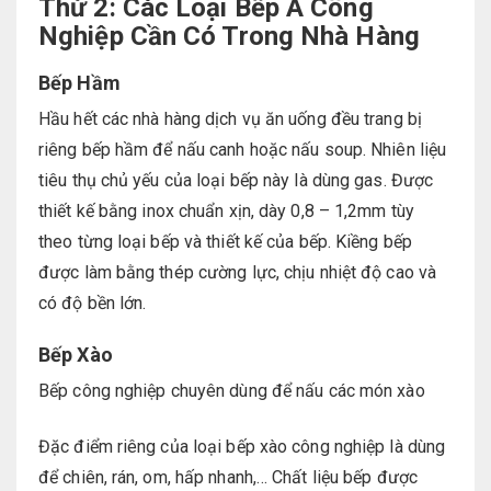
Thứ 2:
Các
L
oại
B
ếp Á
C
ông
N
ghiệp
C
ần
C
ó
T
rong
N
hà
H
àng
Bếp Hầm
Hầu hết các nhà hàng dịch vụ ăn uống đều trang bị
riêng bếp hầm để nấu canh hoặc nấu soup. Nhiên liệu
tiêu thụ chủ yếu của loại bếp này là dùng gas. Được
thiết kế bằng inox chuẩn xịn, dày 0,8 – 1,2mm tùy
theo từng loại bếp và thiết kế của bếp. Kiềng bếp
được làm bằng thép cường lực, chịu nhiệt độ cao và
có độ bền lớn.
Bếp Xào
Bếp công nghiệp chuyên dùng để nấu các món xào
Đặc điểm riêng của loại bếp xào công nghiệp là dùng
để chiên, rán, om, hấp nhanh,… Chất liệu bếp được