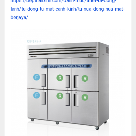
https://bepthaibinh.com/danh-muc/thiet-bi-dong-
lanh/tu-dong-tu-mat-canh-kinh/tu-nua-dong-nua-mat-
berjaya/